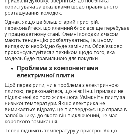
придбали духовку, зверніться до посібника
користувача за вказівками щодо правильного
розташування колодок.
Однак, якщо це більш старий пристрій,
переконайтеся, що клемний блок все ще перебуває
у працездатному стані. Клемні колодки з часом
мають тенденцію розбалтуватись, і в цьому
випадку їх необхідно буде замінити. Обов'язково
проконсультуйтеся з техніком щодо того, яка
модель буде правильною для покупки.
Проблема з компонентами
електричної плити
Щоб перевірити, чи є проблема з електричною
плитою, переконайтеся, що ніякі інші прилади не
підключені до того ж ланцюга. Увімкніть плиту за
низької температури. Якщо електрика не
вимикається відразу, це підтверджує, що справа в
запобіжнику, до якого він підключений, не має
короткого замикання.
Тепер підніміть температуру у пристрої. Якщо